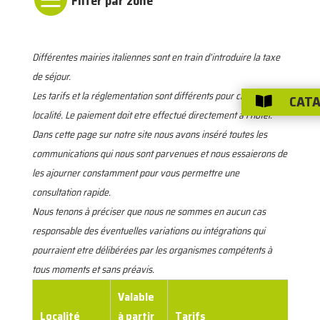
Différentes mairies italiennes sont en train d’introduire la taxe
de séjour.
Les tarifs et la réglementation sont différents pour chaque
CATA

localité. Le paiement doit etre effectué directement à l’hôtel.
Dans cette page sur notre site nous avons inséré toutes les
communications qui nous sont parvenues et nous essaierons de
les ajourner constamment pour vous permettre une
consultation rapide.
Nous tenons à préciser que nous ne sommes en aucun cas
responsable des éventuelles variations ou intégrations qui
pourraient etre délibérées par les organismes compétents à
tous moments et sans préavis.
Valable
Localité
à partir
Tarifs
M