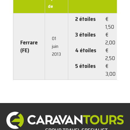
de
2 étoiles
€
1,50
3 étoiles
€
01
Ferrare
2,00
juin
(FE)
4 étoiles
€
2013
2,50
5 étoiles
€
3,00