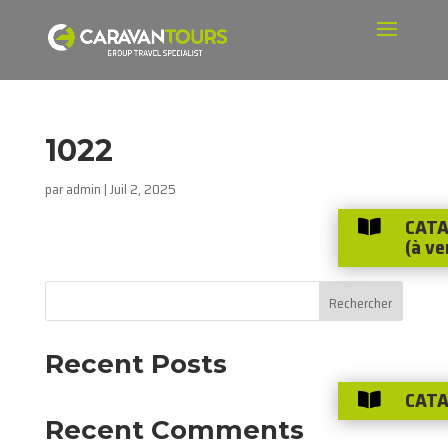
1022
par
admin
|
Juil 2, 2025
CATA

(à ve
Rechercher
Recent Posts
CATA

Recent Comments