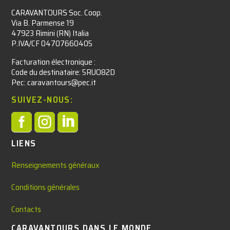
CARAVANTOURS Soc. Coop.
Via B. Parmense 19
47923 Rimini (RN) Italia
P.IVA/CF 04707660405
Facturation électronique :​
Code du destinataire: 5RUO82D
Pec: caravantours@pec.it
SUIVEZ-NOUS:



LIENS
Renseignements généraux
Conditions générales
Contacts
CARAVANTOURS DANS LE MONDE