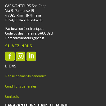
CARAVANTOURS Soc. Coop.
Via B. Parmense 19
47923 Rimini (RN) Italia
P.IVA/CF 04707660405
Facturation électronique :​
Code du destinataire: 5RUO82D
Pec: caravantours@pec.it
SUIVEZ-NOUS:



LIENS
Renseignements généraux
Conditions générales
Contacts
CARAVANTOURS DANS LE MONDE