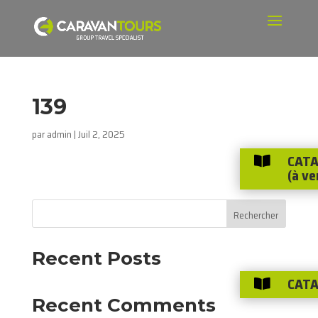
139
par
admin
|
Juil 2, 2025
CATA

(à ve
Rechercher
Recent Posts
CATA

Recent Comments