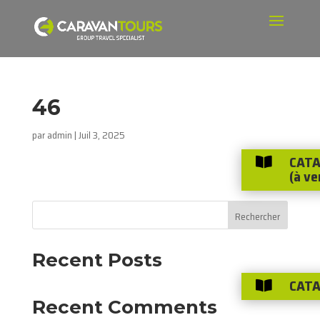
46
par
admin
|
Juil 3, 2025
CATA

(à ve
Rechercher
Recent Posts
CATA

Recent Comments