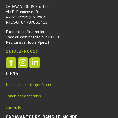
CARAVANTOURS Soc. Coop.
Via B. Parmense 19
47923 Rimini (RN) Italia
P.IVA/CF 04707660405
Facturation électronique :​
Code du destinataire: 5RUO82D
Pec: caravantours@pec.it
SUIVEZ-NOUS:



LIENS
Renseignements généraux
Conditions générales
Contacts
CARAVANTOURS DANS LE MONDE