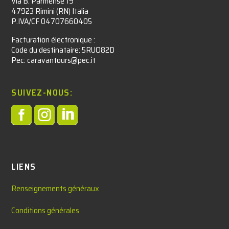
Via B. Parmense 19
47923 Rimini (RN) Italia
P.IVA/CF 04707660405
Facturation électronique :​
Code du destinataire: 5RUO82D
Pec: caravantours@pec.it
SUIVEZ-NOUS:



LIENS
Renseignements généraux
Conditions générales