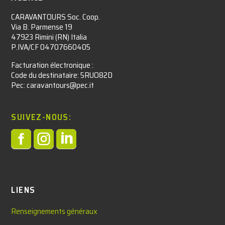
CARAVANTOURS Soc. Coop.
Via B. Parmense 19
47923 Rimini (RN) Italia
P.IVA/CF 04707660405
Facturation électronique :​
Code du destinataire: 5RUO82D
Pec: caravantours@pec.it
SUIVEZ-NOUS:



LIENS
Renseignements généraux