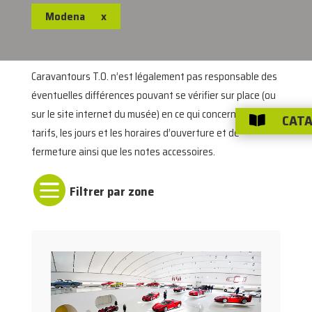
Modena
x
Caravantours T.O. n’est légalement pas responsable des
éventuelles différences pouvant se vérifier sur place (ou
sur le site internet du musée) en ce qui concerne les
CATA

tarifs, les jours et les horaires d’ouverture et de
fermeture ainsi que les notes accessoires.
