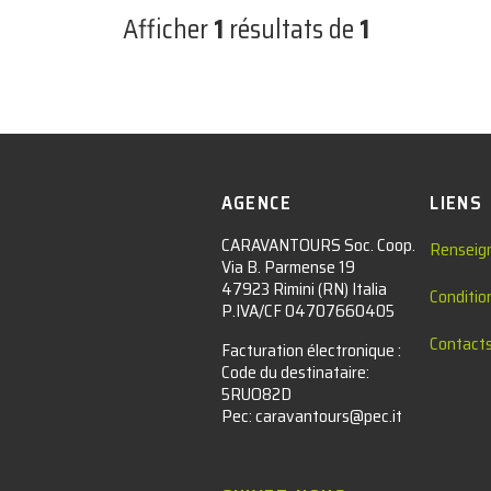
Afficher
1
résultats de
1
AGENCE
LIENS
CARAVANTOURS Soc. Coop.
Renseig
Via B. Parmense 19
47923 Rimini (RN) Italia
Conditio
P.IVA/CF 04707660405
Contact
Facturation électronique :​
Code du destinataire:
5RUO82D
Pec: caravantours@pec.it