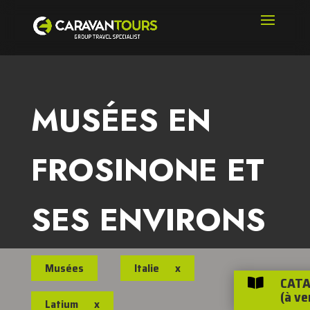
MUSÉES EN
FROSINONE ET
SES ENVIRONS
Musées
Italie
x
CATA

(à ve
Latium
x