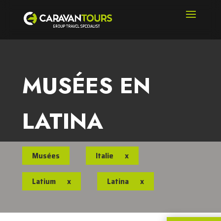
MUSÉES EN
LATINA
Musées
Italie
x
Latium
x
Latina
x