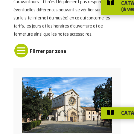
Caravantours T.O. n’est légalement pas responsable des
CATA

(à ve
éventuelles différences pouvant se vérifier sur place (ou
sur le site internet du musée) en ce qui concerne les
tarifs, les jours et les horaires d’ouverture et de
fermeture ainsi que les notes accessoires.

CATA
