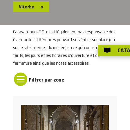
Viterbe
x
Caravantours T.O. n’est légalement pas responsable des
éventuelles différences pouvant se vérifier sur place (ou
sur le site internet du musée) en ce qui concerne les
CATA

tarifs, les jours et les horaires d’ouverture et de
fermeture ainsi que les notes accessoires.
