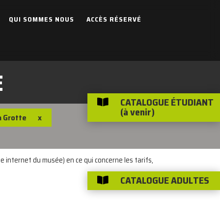
QUI SOMMES NOUS
ACCÈS RÉSERVÉ
E
CATALOGUE ÉTUDIANT

(à venir)
a Grotte
x
e internet du musée) en ce qui concerne les tarifs,
CATALOGUE ADULTES
