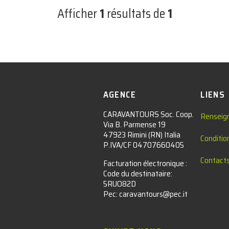
Afficher
1
résultats de
1
AGENCE
LIENS
CARAVANTOURS Soc. Coop.
Renseig
Via B. Parmense 19
47923 Rimini (RN) Italia
Conditio
P.IVA/CF 04707660405
Contact
Facturation électronique :​
Code du destinataire:
5RUO82D
Pec: caravantours@pec.it