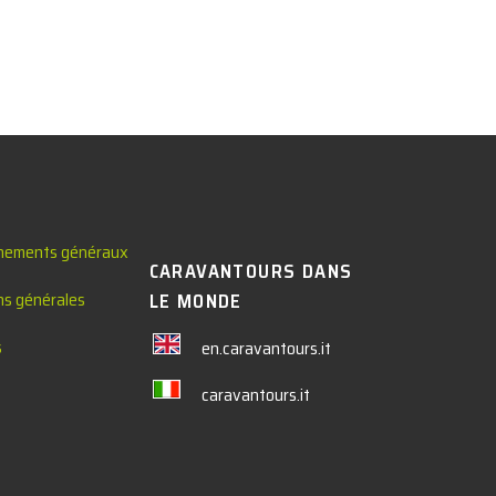
nements généraux
CARAVANTOURS DANS
ns générales
LE MONDE
s
en.caravantours.it
caravantours.it