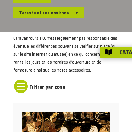
Tarante et ses environs
x
Caravantours T.O. n’est légalement pas responsable des
éventuelles différences pouvant se vérifier sur place (ou
CATA

sur le site internet du musée) en ce qui concerne les
tarifs, les jours et les horaires d’ouverture et de
fermeture ainsi que les notes accessoires.
