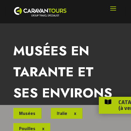
MUSÉES EN
TARANTE ET
SES ENVIRONS
CATA

(à ve
Musées
Italie
x
Pouilles
x