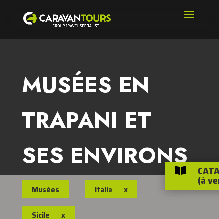
MUSÉES EN
TRAPANI ET
SES ENVIRONS
CATA

(à ve
Musées
Italie
x
Sicile
x