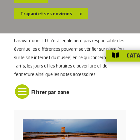
Trapani et ses environs
x
Caravantours T.O. n’est légalement pas responsable des
éventuelles différences pouvant se vérifier sur place (ou
CATA

sur le site internet du musée) en ce qui concerne les
tarifs, les jours et les horaires d’ouverture et de
fermeture ainsi que les notes accessoires.
