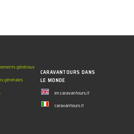
nements généraux
CARAVANTOURS DANS
ns générales
LE MONDE
s
en.caravantours.it
caravantours.it