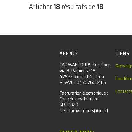
Afficher
18
résultats de
18
AGENCE
LIENS
CARAVANTOURS Soc. Coop.
Renseig
Via B. Parmense 19
47923 Rimini (RN) Italia
Conditio
P.IVA/CF 04707660405
Contact
Facturation électronique :​
Code du destinataire:
5RUO82D
Pec: caravantours@pec.it