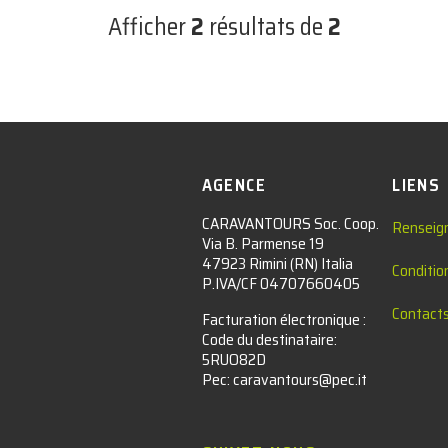
Afficher
2
résultats de
2
AGENCE
LIENS
CARAVANTOURS Soc. Coop.
Renseig
Via B. Parmense 19
47923 Rimini (RN) Italia
Conditio
P.IVA/CF 04707660405
Contact
Facturation électronique :​
Code du destinataire:
5RUO82D
Pec: caravantours@pec.it