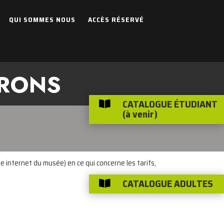
QUI SOMMES NOUS
ACCÈS RÉSERVÉ
IRONS
CATALOGUE ÉTUDIANT

(à venir)
e internet du musée) en ce qui concerne les tarifs,
CATALOGUE ADULTES
