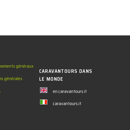
nements généraux
CARAVANTOURS DANS
ns générales
LE MONDE
s
en.caravantours.it
caravantours.it