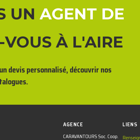
S UN
AGENT DE
-VOUS À L'AIRE
un devis personnalisé, découvrir nos
talogues.
AGENCE
LIENS
CARAVANTOURS Soc. Coop.
Renseig