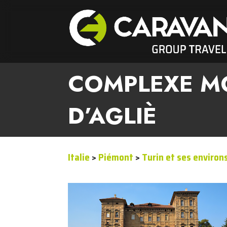
COMPLEXE M
D’AGLIÈ
Italie
>
Piémont
>
Turin et ses environ