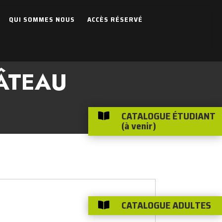
QUI SOMMES NOUS
ACCÈS RÉSERVÉ
ÂTEAU
CATALOGUE ÉTUDIANT

(à venir)
CATALOGUE ADULTES
