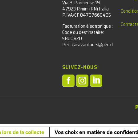
Via B. Parmense 19
47923 Rimini (RN) Italia
Conditio
P.IVA/CF 04707660405
Contact
Facturation électronique :​
Code du destinataire:
5RUO82D
Pec: caravantours@pec.it
SUIVEZ-NOUS:



l
 lors de la collecte
Vos choix en matière de confidenti