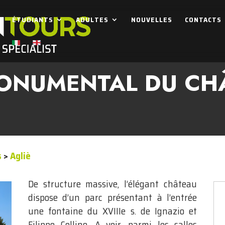
ÉTUDIANTS
ADULTES
NOUVELLES
CONTACTS
ONUMENTAL DU CH
s
>
Agliè
De structure massive, l’élégant château
dispose d’un parc présentant à l’entrée
une fontaine du XVIIIe s. de Ignazio et
Filippo Collino. A voir, parmi les salles