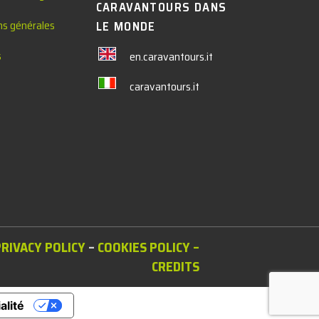
CARAVANTOURS DANS
ns générales
LE MONDE
s
en.caravantours.it
caravantours.it
PRIVACY POLICY
–
COOKIES POLICY
–
CREDITS
alité