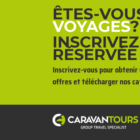
ÊTES-VOU
VOYAGES
?
INSCRIVEZ
RÉSERVÉE
Inscrivez-vous pour obtenir 
offres et télécharger nos ca