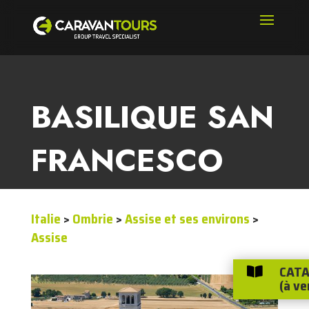
BASILIQUE SAN
FRANCESCO
Italie
>
Ombrie
>
Assise et ses environs
>
Assise
CATA

(à ve