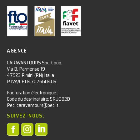
AGENCE
CARAVANTOURS Soc. Coop.
Via B. Parmense 19
47923 Rimini (RN) Italia
P.IVA/CF 04707660405
Facturation électronique :​
Code du destinataire: 5RUO82D
Pec: caravantours@pec.it
SUIVEZ-NOUS:


