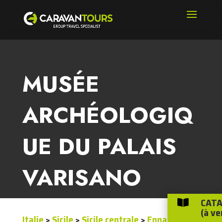
MUSÉE
ARCHÉOLOGIQ
UE DU PALAIS
VARISANO
CATA

(à ve
Italie
>
Sicile
>
Sicile centrale
>
Enna