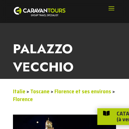
PALAZZO
VECCHIO
Italie
>
Toscane
>
Florence et ses environs
>
Florence
CATA

(à ve