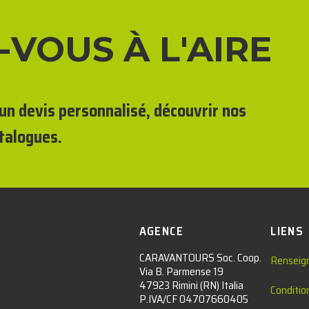
-VOUS À L'AIRE
un devis personnalisé, découvrir nos
talogues.
AGENCE
LIENS
CARAVANTOURS Soc. Coop.
Renseig
Via B. Parmense 19
47923 Rimini (RN) Italia
Conditio
P.IVA/CF 04707660405