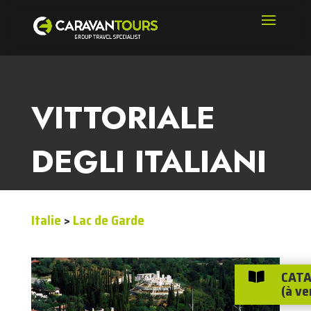
VITTORIALE
DEGLI ITALIANI
Italie
>
Lac de Garde
CATA

(à ve