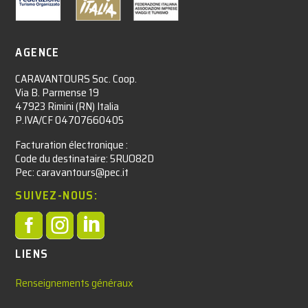
AGENCE
CARAVANTOURS Soc. Coop.
Via B. Parmense 19
47923 Rimini (RN) Italia
P.IVA/CF 04707660405
Facturation électronique :​
Code du destinataire: 5RUO82D
Pec: caravantours@pec.it
SUIVEZ-NOUS:



LIENS
Renseignements généraux