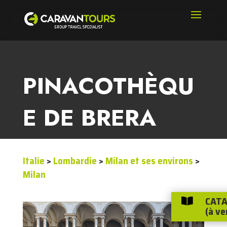
PINACOTHÈQU
E DE BRERA
Italie
>
Lombardie
>
Milan et ses environs
>
Milan
CATA

(à ve