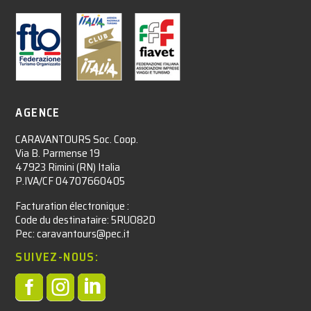
AGENCE
CARAVANTOURS Soc. Coop.
Via B. Parmense 19
47923 Rimini (RN) Italia
P.IVA/CF 04707660405
Facturation électronique :​
Code du destinataire: 5RUO82D
Pec: caravantours@pec.it
SUIVEZ-NOUS:


