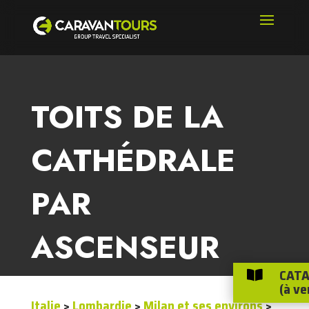
TOITS DE LA
CATHÉDRALE
PAR
ASCENSEUR
CATA

(à ve
Italie
>
Lombardie
>
Milan et ses environs
>