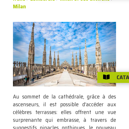
Milan
CATA

Au sommet de la cathédrale, grâce à des
ascenseurs, il est possible d’accéder aux
célèbres terrasses: elles offrent une vue
surprenante qui embrasse, à travers de
suggestifs pinacles gothiques, le nouveau