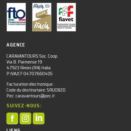
AGENCE
CARAVANTOURS Soc. Coop.
Via B. Parmense 19
47923 Rimini (RN) Italia
P.IVA/CF 04707660405
Facturation électronique :​
Code du destinataire: 5RUO82D
Pec: caravantours@pec.it
SUIVEZ-NOUS:



LIENS