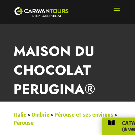
MAISON DU
CHOCOLAT
PERUGINA®
Italie
>
Ombrie
>
Pérouse et ses environs
>
CATA
Pérouse

(à ve