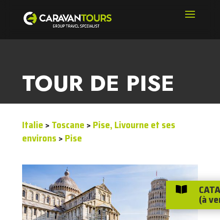
TOUR DE PISE
Italie
>
Toscane
>
Pise, Livourne et ses
environs
>
Pise
CATA

(à ve