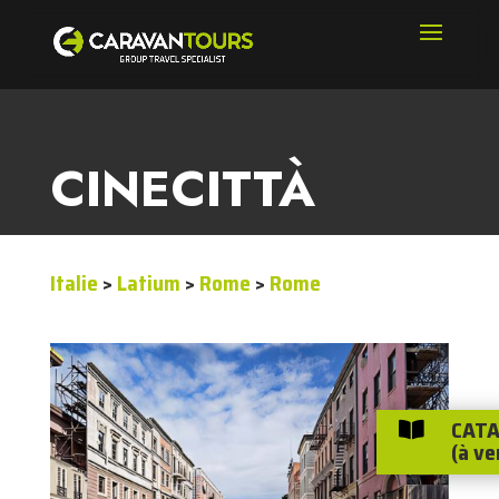
CINECITTÀ
Italie
>
Latium
>
Rome
>
Rome
CATA

(à ve