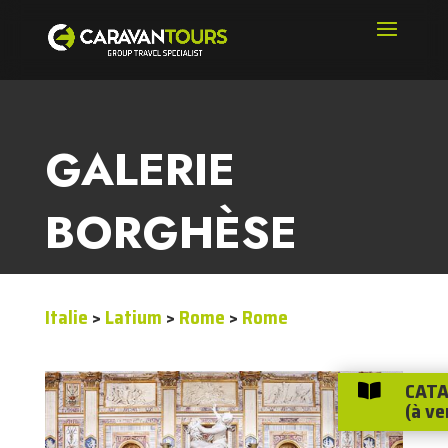
GALERIE
BORGHÈSE
Italie
>
Latium
>
Rome
>
Rome
CATA

(à ve