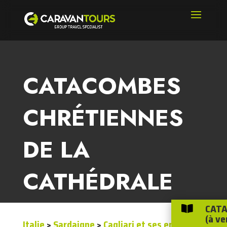
CATACOMBES
CHRÉTIENNES
DE LA
CATHÉDRALE
CATA

(à ve
Italie
>
Sardaigne
>
Cagliari et ses environs