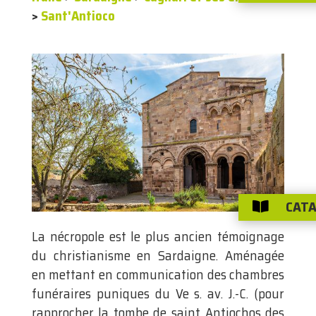
>
Sant'Antioco
CATA

La nécropole est le plus ancien témoignage
du christianisme en Sardaigne. Aménagée
en mettant en communication des chambres
funéraires puniques du Ve s. av. J.-C. (pour
rapprocher la tombe de saint Antiochos des