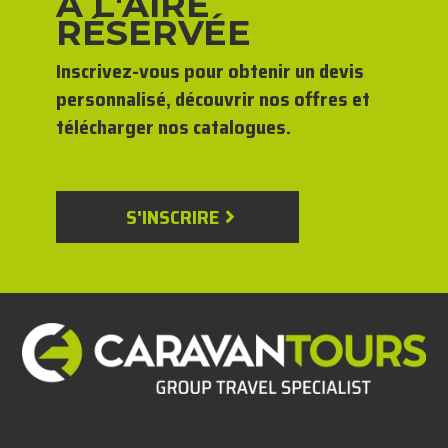
À L'AIRE
RÉSERVÉE
Inscrivez-vous pour obtenir un devis
personnalisé, découvrir nos offres et
télécharger nos catalogues.
S'INSCRIRE