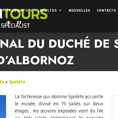
ÉTUDIANTS
ADULTES
NOUVELLES
CONTACTS
NAL DU DUCHÉ DE 
D’ALBORNOZ
eto
>
Spoleto
La forteresse qui domine Spolète accueille
le musée, divisé en 15 salles sur deux
étages : les œuvres exposées vont du IVe
au XVe siècle, témoignant le passage