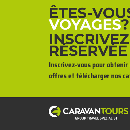
ÊTES-VOU
VOYAGES
?
INSCRIVEZ
RÉSERVÉE
Inscrivez-vous pour obtenir 
offres et télécharger nos ca