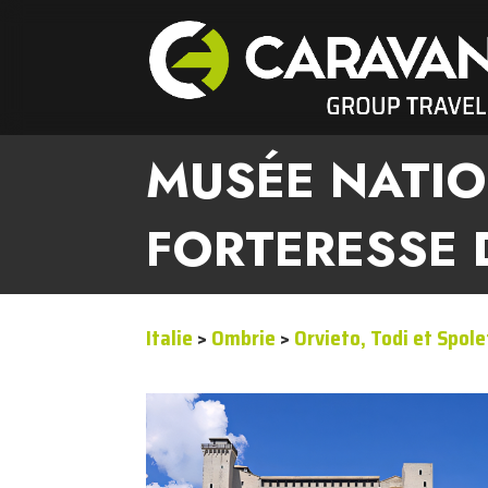
MUSÉE NATIO
FORTERESSE 
Italie
>
Ombrie
>
Orvieto, Todi et Spol