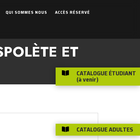
QUI SOMMES NOUS
ACCÈS RÉSERVÉ
SPOLÈTE ET
CATALOGUE ÉTUDIANT

(à venir)
CATALOGUE ADULTES
