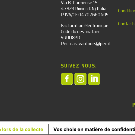
Via B. Parmense 19
47923 Rimini (RN) Italia
Conditio
P.IVA/CF 04707660405
Contact
Facturation électronique :​
Code du destinataire:
5RUO82D
Pec: caravantours@pec.it
SUIVEZ-NOUS:



l
 lors de la collecte
Vos choix en matière de confidenti