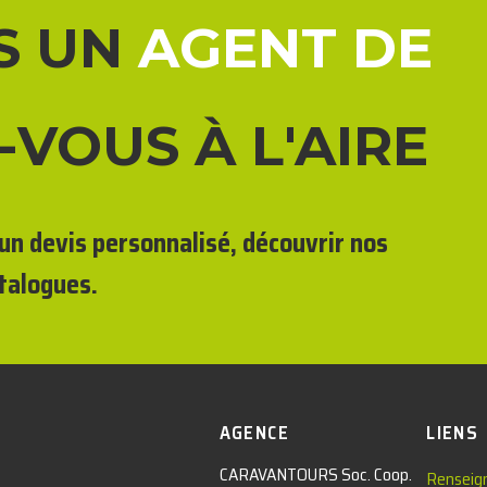
S UN
AGENT DE
-VOUS À L'AIRE
un devis personnalisé, découvrir nos
talogues.
AGENCE
LIENS
CARAVANTOURS Soc. Coop.
Renseig