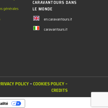
CARAVANTOURS DANS
ns générales
LE MONDE
s
en.caravantours.it
caravantours.it
PRIVACY POLICY
–
COOKIES POLICY
–
CREDITS
alité