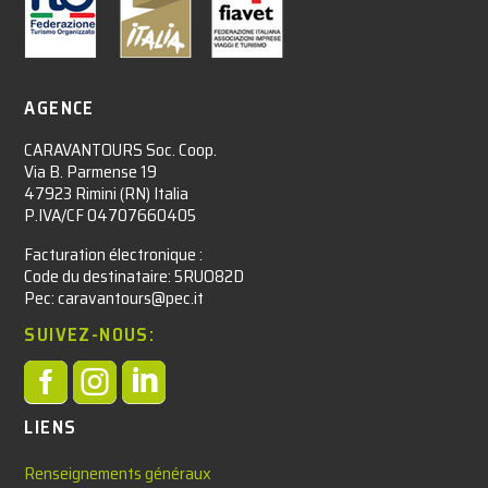
AGENCE
CARAVANTOURS Soc. Coop.
Via B. Parmense 19
47923 Rimini (RN) Italia
P.IVA/CF 04707660405
Facturation électronique :​
Code du destinataire: 5RUO82D
Pec: caravantours@pec.it
SUIVEZ-NOUS:



LIENS
Renseignements généraux