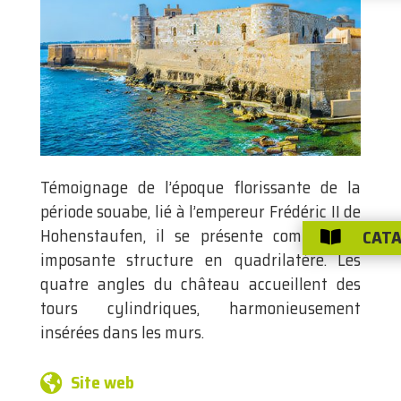
Témoignage de l’époque florissante de la
période souabe, lié à l’empereur Frédéric II de
Hohenstaufen, il se présente comme une
CATA

imposante structure en quadrilatère. Les
quatre angles du château accueillent des
tours cylindriques, harmonieusement
insérées dans les murs.
Site web