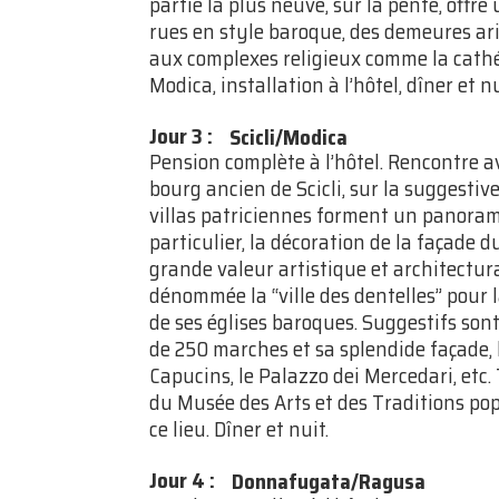
partie la plus neuve, sur la pente, offre
rues en style baroque, des demeures ari
aux complexes religieux comme la cathéd
Modica, installation à l’hôtel, dîner et nu
Jour 3
:
Scicli/Modica
Pension complète à l’hôtel. Rencontre av
bourg ancien de Scicli, sur la suggestive
villas patriciennes forment un panoram
particulier, la décoration de la façad
grande valeur artistique et architectural
dénommée la “ville des dentelles” pour l
de ses églises baroques. Suggestifs sont 
de 250 marches et sa splendide façade, 
Capucins, le Palazzo dei Mercedari, etc.
du Musée des Arts et des Traditions popu
ce lieu. Dîner et nuit.
Jour 4
:
Donnafugata/Ragusa