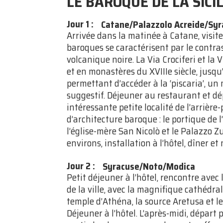
LE BAROQUE DE LA SICI
Jour 1
:
Catane/Palazzolo Acreide/Sy
Arrivée dans la matinée à Catane, visite
baroques se caractérisent par le contras
volcanique noire. La Via Crociferi et la 
et en monastères du XVIIIe siècle, jusq
permettant d’accéder à la ‘piscaria’, un
suggestif. Déjeuner au restaurant et dé
intéressante petite localité de l’arriè
d’architecture baroque : le portique de l
l’église-mère San Nicolò et le Palazzo Z
environs, installation à l’hôtel, dîner et 
Jour 2
:
Syracuse/Noto/Modica
Petit déjeuner à l’hôtel, rencontre avec le
de la ville, avec la magnifique cathédra
temple d’Athéna, la source Aretusa et l
Déjeuner à l’hôtel. L’après-midi, départ