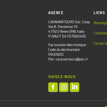
AGENCE
LIENS
CARAVANTOURS Soc. Coop.
Renseig
Via B. Parmense 19
47923 Rimini (RN) Italia
Conditio
P.IVA/CF 04707660405
Contact
Facturation électronique :​
Code du destinataire:
5RUO82D
Pec: caravantours@pec.it
SUIVEZ-NOUS:


