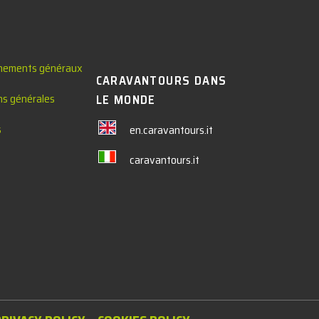
nements généraux
CARAVANTOURS DANS
ns générales
LE MONDE
s
en.caravantours.it
caravantours.it