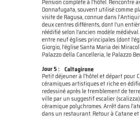
Pension complète à l’hôtel. Rencontre a
Donnafugata, souvent utilisé comme pla
visite de Ragusa, connue dans l’Antiquit
deux centres différents, dont l’un entiè
réédifié selon l’ancien modèle médiéval
entre neuf églises principales (dont l’ég
Giorgio, l’église Santa Maria dei Miracoli
Palazzo della Cancelleria, le Palazzo Ber
Jour 5
:
Caltagirone
Petit déjeuner à l’hôtel et départ pour 
céramiques artistiques et riche en édifi
redessiné après le tremblement de terre d
ville par un suggestif escalier (scalizz
céramique polychromes. Arrêt dans l’ate
dans un restaurant. Retour à Catane et f