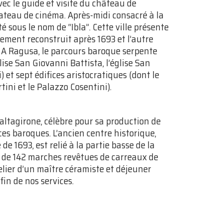
vec le guide et visite du château de
teau de cinéma. Après-midi consacré à la
é sous le nom de “Ibla”. Cette ville présente
rement reconstruit après 1693 et l’autre
. A Ragusa, le parcours baroque serpente
lise San Giovanni Battista, l’église San
) et sept édifices aristocratiques (dont le
tini et le Palazzo Cosentini).
Caltagirone, célèbre pour sa production de
ces baroques. L’ancien centre historique,
e 1693, est relié à la partie basse de la
a) de 142 marches revêtues de carreaux de
lier d’un maître céramiste et déjeuner
in de nos services.