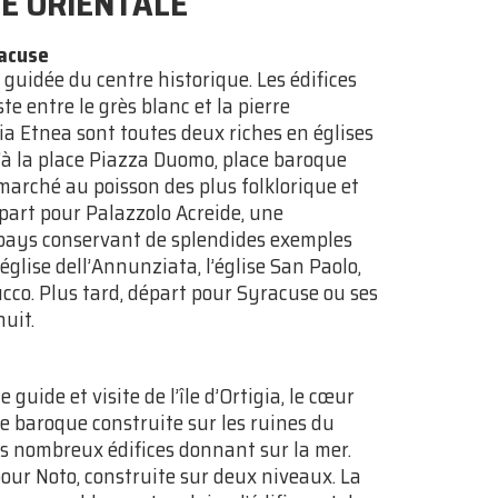
LE ORIENTALE
racuse
 guidée du centre historique. Les édifices
te entre le grès blanc et la pierre
Via Etnea sont toutes deux riches en églises
u’à la place Piazza Duomo, place baroque
 marché au poisson des plus folklorique et
part pour Palazzolo Acreide, une
re-pays conservant de splendides exemples
’église dell’Annunziata, l’église San Paolo,
ucco. Plus tard, départ pour Syracuse ou ses
nuit.
 guide et visite de l’île d’Ortigia, le cœur
le baroque construite sur les ruines du
es nombreux édifices donnant sur la mer.
 pour Noto, construite sur deux niveaux. La