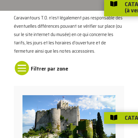
CATA

(à ve
Caravantours T.O. n’est légalement pas responsable des
éventuelles différences pouvant se vérifier sur place (ou
sur le site internet du musée) en ce qui concerne les
tarifs, les jours et les horaires d’ouverture et de
fermeture ainsi que les notes accessoires.

CATA
