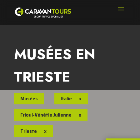
MUSÉES EN
TRIESTE
Musées
Italie
x
Frioul-Vénétie Julienne
x
Trieste
x