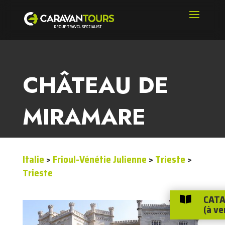
CHÂTEAU DE
MIRAMARE
Italie
>
Frioul-Vénétie Julienne
>
Trieste
>
Trieste
CATA

(à ve