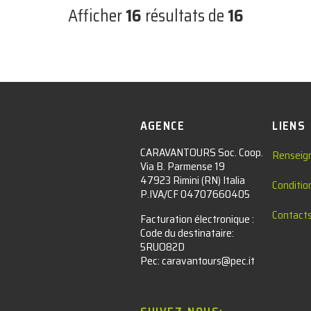
Afficher
16
résultats de
16
AGENCE
LIENS
CARAVANTOURS Soc. Coop.
Renseig
Via B. Parmense 19
47923 Rimini (RN) Italia
Conditio
P.IVA/CF 04707660405
Contact
Facturation électronique :​
Code du destinataire:
5RUO82D
Pec: caravantours@pec.it