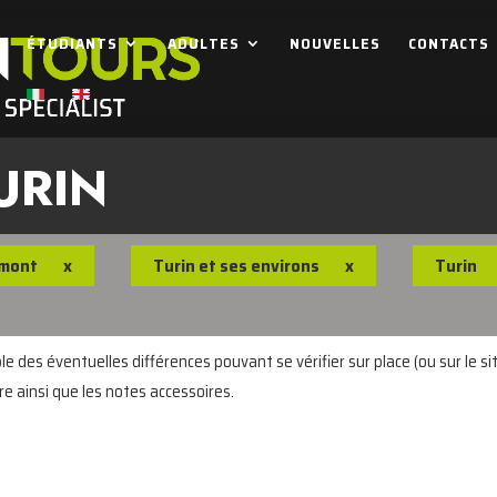
ÉTUDIANTS
ADULTES
NOUVELLES
CONTACTS
URIN
émont
x
Turin et ses environs
x
Turin
 des éventuelles différences pouvant se vérifier sur place (ou sur le sit
re ainsi que les notes accessoires.