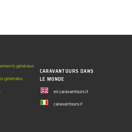
nements généraux
CARAVANTOURS DANS
ns générales
LE MONDE
s
en.caravantours.it
caravantours.it