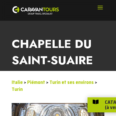
CHAPELLE DU
SAINT-SUAIRE
Italie
>
Piémont
>
Turin et ses environs
>
Turin
CATA

(à ve