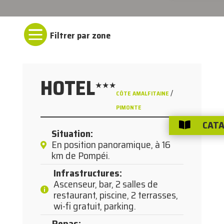

HOTEL
★★★
/
CÔTE AMALFITAINE
PIMONTE
CATA

Situation
:
En position panoramique, à 16
km de Pompéi.
Infrastructures
:
Ascenseur, bar, 2 salles de
restaurant, piscine, 2 terrasses,
wi-fi gratuit, parking.
Repas
: