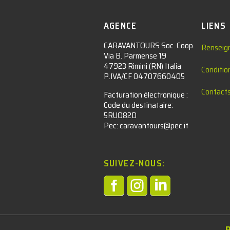
AGENCE
LIENS
CARAVANTOURS Soc. Coop.
Renseig
Via B. Parmense 19
47923 Rimini (RN) Italia
Conditio
P.IVA/CF 04707660405
Contact
Facturation électronique :​
Code du destinataire:
5RUO82D
Pec: caravantours@pec.it
SUIVEZ-NOUS:



l