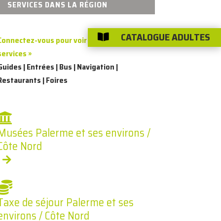
SERVICES DANS LA RÉGION
CATALOGUE ADULTES

Connectez-vous pour voir les tarifs des
services »
Guides | Entrées | Bus | Navigation |
Restaurants | Foires
Musées Palerme et ses environs /
Côte Nord
Taxe de séjour Palerme et ses
environs / Côte Nord