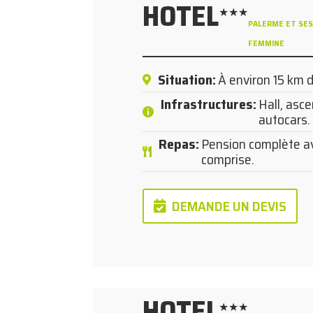
HOTEL
★★★
PALERME ET SES
FEMMINE
Situation
:
À environ 15 km 
Infrastructures
:
Hall, asce
autocars.
Repas
:
Pension complète av
comprise.
DEMANDE UN DEVIS
HOTEL
★★★