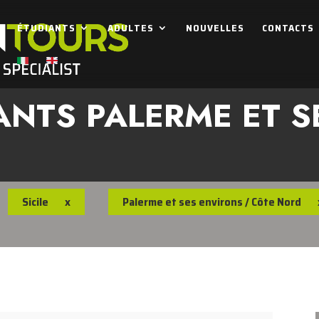
ÉTUDIANTS
ADULTES
NOUVELLES
CONTACTS
ANTS PALERME ET 
Sicile
x
Palerme et ses environs / Côte Nord