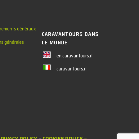
nements généraux
CARAVANTOURS DANS
ns générales
LE MONDE
s
en.caravantours.it
caravantours.it
PRIVACY POLICY
–
COOKIES POLICY
–