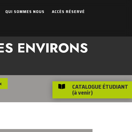
QUI SOMMES NOUS
ACCÈS RÉSERVÉ
SES ENVIRONS
x
CATALOGUE ÉTUDIANT

(à venir)