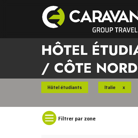
HÔTEL ÉTUDI
/ CÔTE NORD
Hôtel étudiants
Italie
x
