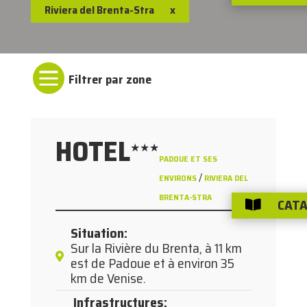
Riviera del Brenta-Stra
x

HOTEL
★★★
PADOUE ET SES
/
ENVIRONS
RIVIERA DEL
BRENTA-STRA
CATA

Situation
:
Sur la Rivière du Brenta, à 11 km
est de Padoue et à environ 35
km de Venise.
Infrastructures
: