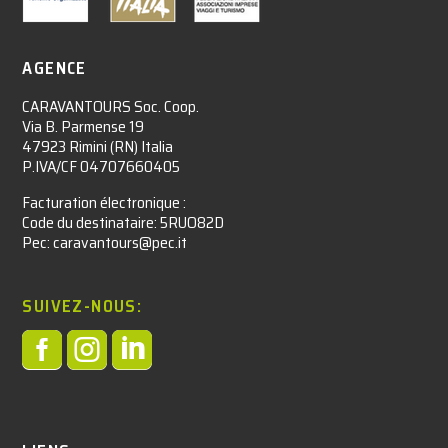
AGENCE
CARAVANTOURS Soc. Coop.
Via B. Parmense 19
47923 Rimini (RN) Italia
P.IVA/CF 04707660405
Facturation électronique :​
Code du destinataire: 5RUO82D
Pec: caravantours@pec.it
SUIVEZ-NOUS:


