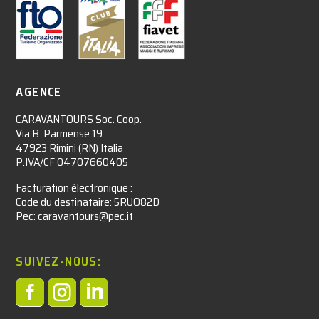
AGENCE
CARAVANTOURS Soc. Coop.
Via B. Parmense 19
47923 Rimini (RN) Italia
P.IVA/CF 04707660405
Facturation électronique :​
Code du destinataire: 5RUO82D
Pec: caravantours@pec.it
SUIVEZ-NOUS:


