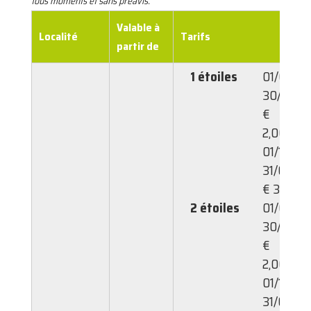
tous moments et sans préavis.
Valable à
Localité
Tarifs
partir de
1 étoiles
01/02-
30/09:
€
2,00,
01/10-
31/01:
€ 3,00
2 étoiles
01/02-
30/09:
€
2,00,
01/10-
31/01: