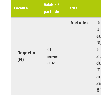
Valable à
Localité
Tarifs
partir de
4 étoiles
Du
01/03
au
31/10:
€
01
Reggello
2,00;
janvier
(FI)
du
2012
01/11
au
28/02:
€ 1,00