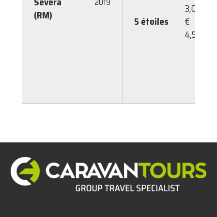
Severa
2019
3,00
(RM)
5 étoiles
€
4,50