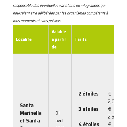
responsable des éventuelles variations ou intégrations qui
pourraient etre délibérées par les organismes compétents à
tous moments et sans préavis.
Valable
Localité
à partir
Tarifs
de
2 étoiles
€
2,00
Santa
3 étoiles
€
Marinella
01
2,50
et Santa
avril
4 étoiles
€