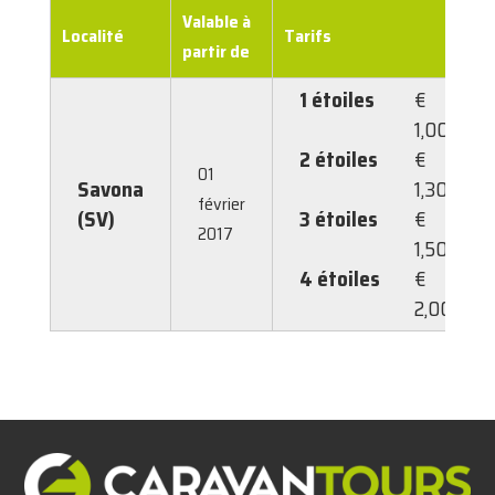
Valable à
Localité
Tarifs
partir de
1 étoiles
€
1,00
2 étoiles
€
01
Savona
1,30
février
(SV)
3 étoiles
€
2017
1,50
4 étoiles
€
2,00